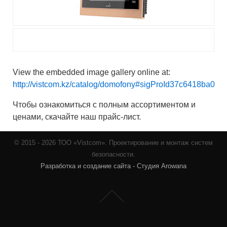
View the embedded image gallery online at:
http://vistcom.kz/catalog/domofony#sigProId37c6418ba0
Чтобы ознакомиться с полным ассортиментом и
ценами, скачайте наш прайс-лист.
© 2015 - 2026 ТОО «Vistcom». Проектирование и монтаж систем
безопасности.
Разработка и создание сайта - Студия Arowana