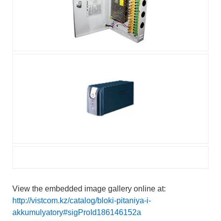
View the embedded image gallery online at:
http://vistcom.kz/catalog/bloki-pitaniya-i-
akkumulyatory#sigProId186146152a